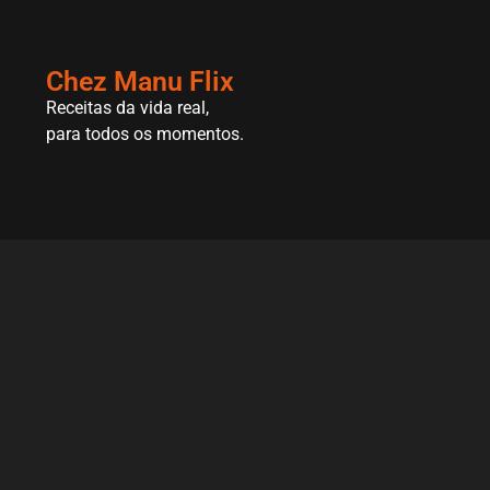
Chez Manu Flix
Receitas da vida real,
para todos os momentos.