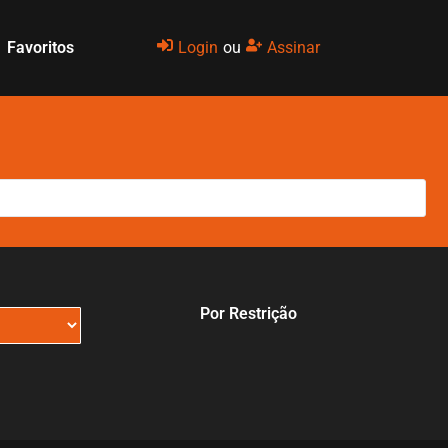
Favoritos
Login
ou
Assinar
Por Restrição