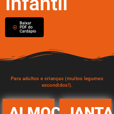
Infantil
Baixar
PDF do
Cardápio
Para adultos e crianças (muitos legumes
escondidos!).
ALMOÇO
JANTA