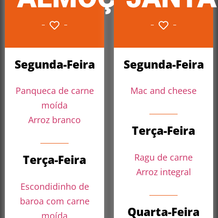
Segunda-Feira
Segunda-Feira
Panqueca de carne
Mac and cheese
moída
Arroz branco
Terça-Feira
Ragu de carne
Terça-Feira
Arroz integral
Escondidinho de
baroa com carne
Quarta-Feira
moída