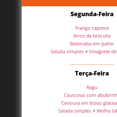
Segunda-Feira
Frango caprese
Arroz de brócolis
Beterraba em palito
Salada simples
+
Vinagrete de
Terça-Feira
Ragu
Couscous com abobrin
Cenoura em bisou glace
Salada simples
+
Molho ta