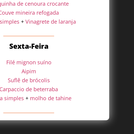
uinha de cenoura crocante
Couve mineira refogada
 simples
+
Vinagrete de laranja
Sexta-Feira
Filé mignon suíno
Aipim
Suflê de brócolis
Carpaccio de beterraba
a simples
+
molho de tahine