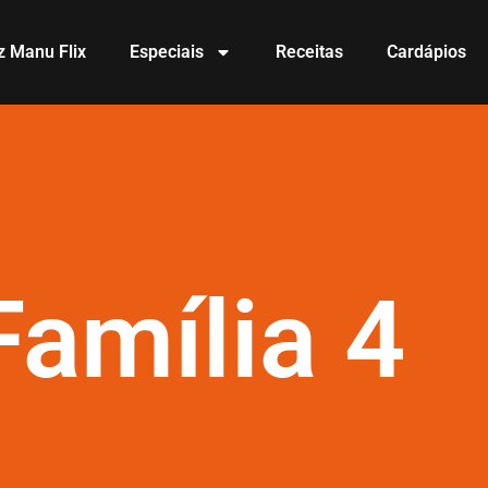
z Manu Flix
Especiais
Receitas
Cardápios
amília 4