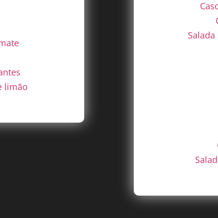
Casq
Salada
mate
antes
e limão
Salad