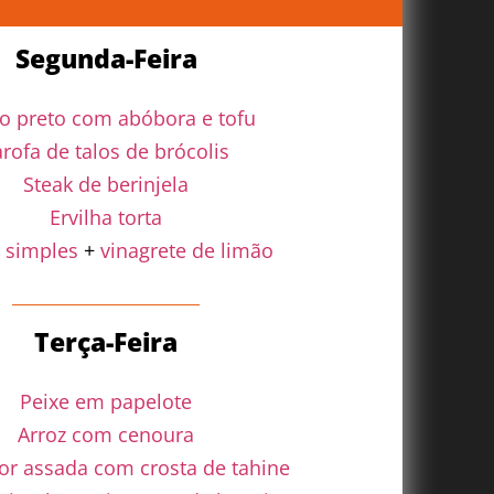
Segunda-Feira
ão preto com abóbora e tofu
arofa de talos de brócolis
Steak de berinjela
Ervilha torta
 simples
+
vinagrete de limão
Terça-Feira
Peixe em papelote
Arroz com cenoura
or assada com crosta de tahine