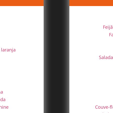
Feij
F
 laranja
Salada
ha
ada
hine
Couve-fl