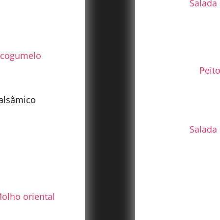
Salada
e cogumelo
Peit
alsâmico
Salada
olho oriental