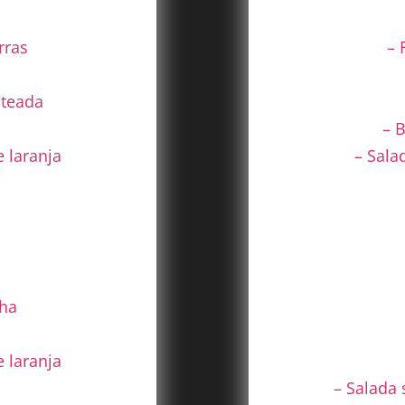
rras
– 
lteada
– 
e laranja
– Sala
ha
 laranja
– Salada 