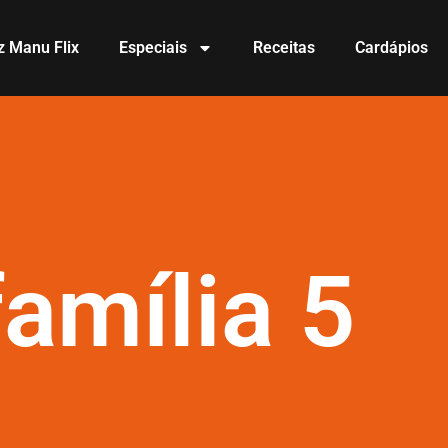
z Manu Flix
Especiais
Receitas
Cardápios
amília 5