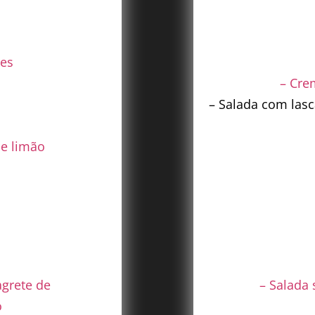
tes
– Cre
– Salada com las
de limão
agrete de
– Salada 
o