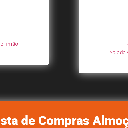
–
de limão
– Salada
ista de Compras Almo