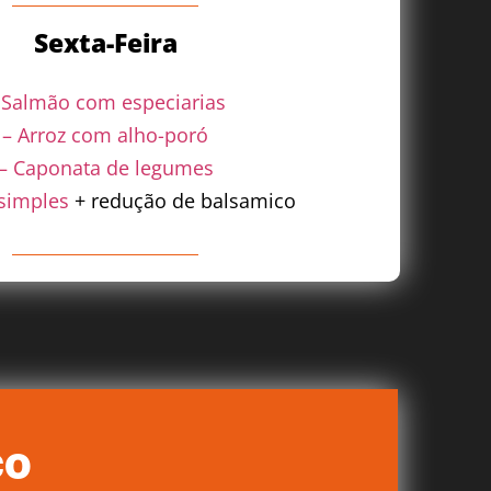
Sexta-Feira
 Salmão com especiarias
– Arroz com alho-poró
– Caponata de legumes
 simples
+ redução de balsamico
ço